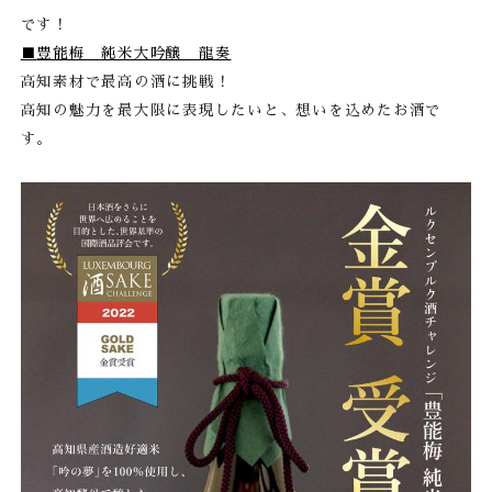
です！
■
豊能梅 純米大吟醸 龍奏
高知素材で最高の酒に挑戦！
高知の魅力を最大限に表現したいと、想いを込めたお酒で
す。