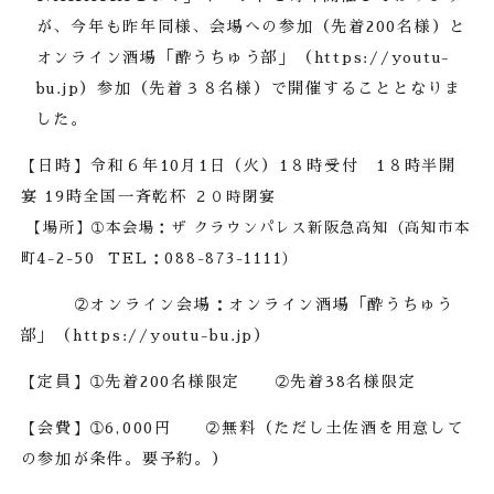
が、今年も昨年同様、会場への参加（先着
200
名様）と
オンライン酒場「酔うちゅう部」（
https://youtu-
bu.jp
）参加（先着３８名様）で開催することとなりま
した。
【日時】令和６年
10
月
1
日（火）
1
８時受付
1
８時半開
宴
19
時全国一斉乾杯
２０時閉宴
【場所】➀本会場：ザ クラウンパレス新阪急高知（高知市本
町
4-2-50 TEL
：
088-873-1111
）
➁オンライン会場：オンライン酒場「酔うちゅう
部」（
https://youtu-bu.jp
）
【定員】➀先着
200
名様限定 ➁先着
38
名様限定
【会費】➀
6,000
円 ➁無料（ただし土佐酒を用意して
の参加が条件。要予約。）