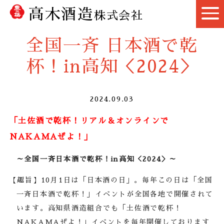
高木酒造
株式会社
全国一斉 日本酒で乾
杯！in高知＜2024＞
2024.09.03
「土佐酒で乾杯！リアル＆オンラインで
NAKAMA
ぜよ！」
～全国一斉日本酒で乾杯！
in
高知＜
2024
＞～
【趣旨】
10
月
1
日は「日本酒の日」。毎年この日は「全国
一斉日本酒で乾杯！」イベントが全国各地で開催されて
います。高知県酒造組合でも「土佐酒で乾杯！
NAKAMA
ぜよ！」イベントを毎年開催しております