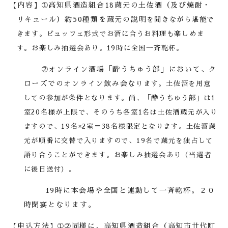
【内容】➀高知県酒造組合
18
蔵元の土佐酒（及び焼酎・
リキュール）約
50
種類を蔵元の説明
を聞きながら堪能で
きます。ビュッフェ形式でお酒に合うお料理も楽しめ
ま
す。お楽しみ抽選会あり。
19
時に全国一斉乾杯。
➁オンライン酒場「酔うちゅう部」において、ク
ローズでのオンライン飲み会な
ります。
土佐酒を用意
しての参加が条件となります。尚、「酔うちゅう部」は
1
室
20
名
様が上限で、そのうち各室
1
名は土佐酒蔵元が入り
ますので、
19
名×
2
室＝
38
名様限定となります。土佐酒蔵
元が順番に交替で入りますので、
19
名で蔵元を
独占して
語り合うことができます。お楽しみ抽選会あり（当選者
に後日送付）。
19
時に本会場や全国と連動して一斉乾杯。２０
時閉宴となります。
【申込方法】➀➁同様に、高知県酒造組合（高知市廿代町