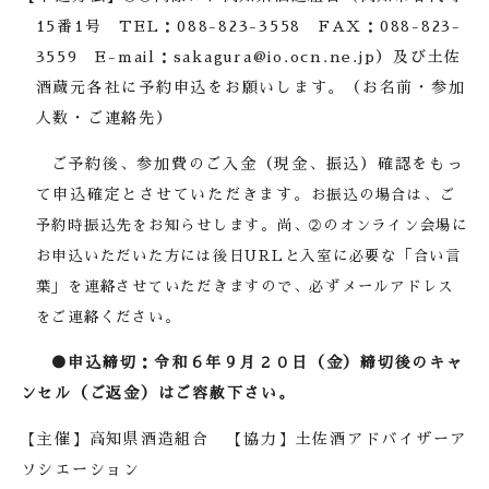
15
番
1
号
TEL
：
088-823-3558
FAX
：
088-823-
3559
E-mail
：
sakagura@io.ocn.ne.jp
）及び土佐
酒蔵元各社に予約申込をお願いします。（お名前・参加
人数・ご連絡先）
ご予約後、参加費のご入金（現金、振込）確認をもっ
て申込確定とさせていただきます。
お振込の場合は、ご
予約時振込先をお知らせします。
尚、➁のオンライン会場に
お申込いただいた方には後日
URL
と入室に必要な「合い
言
葉」を連絡させていただきますので、必ずメールアドレス
をご連絡ください。
●
申込締切：令和６年９月２０日（金）締切後のキャ
ンセル（ご返金）はご容赦下さい。
【主催】高知県酒造組合 【協力】土佐酒アドバイザーア
ソシエーション