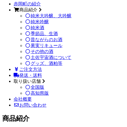
赤岡町の紹介
商品紹介
純米大吟醸、大吟醸
純米吟醸
純米酒
季節品、生酒
昔ながらのお酒
果実リキュール
その他の酒
土佐宇宙酒について
グッズ、酒粕等
ご注文方法
発送・送料
取り扱い店舗
全国版
高知県版
会社概要
お問い合わせ
商品紹介