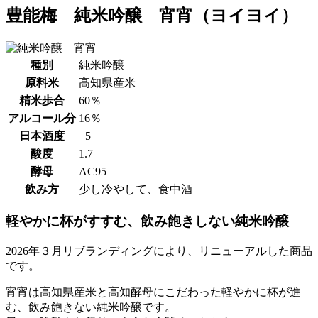
豊能梅 純米吟醸 宵宵（ヨイヨイ）
種別
純米吟醸
原料米
高知県産米
精米歩合
60％
アルコール分
16％
日本酒度
+5
酸度
1.7
酵母
AC95
飲み方
少し冷やして、食中酒
軽やかに杯がすすむ、飲み飽きしない純米吟醸
2026年３月リブランディングにより、リニューアルした商品
です。
宵宵は高知県産米と高知酵母にこだわった軽やかに杯が進
む、飲み飽きない純米吟醸です。