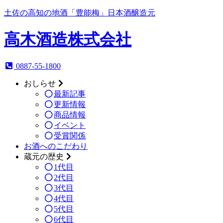
土佐の高知の地酒「豊能梅」日本酒醸造元
高木酒造
株式会社
0887-55-1800
おしらせ
最新記事
更新情報
商品情報
イベント
受賞関係
お酒へのこだわり
蔵元の歴史
1代目
2代目
3代目
4代目
5代目
6代目